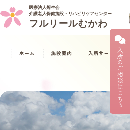
医療法人燦生会
介護老人保健施設・リハビリケアセンター
フルリールむかわ
入所のご相談はこちら
ホーム
施設案内
入所サービス一覧
短期入所
リハビ