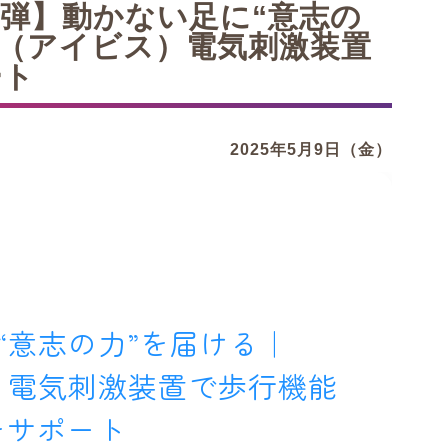
5弾】動かない足に“意志の
ES（アイビス）電気刺激装置
ート
2025年5月9日（金）
“意志の力”を届ける｜
ス）電気刺激装置で歩行機能
をサポート